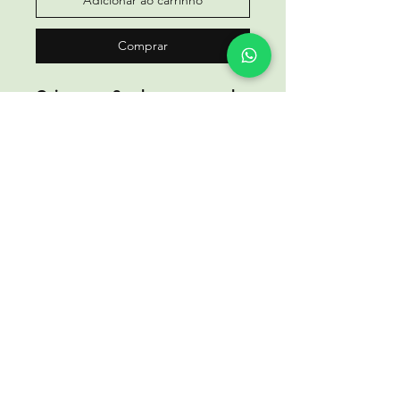
Comprar
Caixa com 3 sabonetes, mel,
geleia real e própolis
Voltar para a loja
BEE IN
TOUCH
Abelhas e Companhia - Rua José Julio da Silva Delgado
nº
68 - 2005-085
Póvoa da Isenta,
loja@abelhasecompanhia.com - Tel: 917207871 | Tel:
910503198